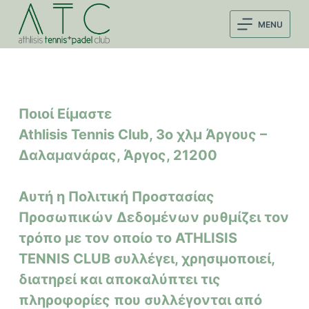
Μ
MENU
ε
τ
ά
β
α
Ποιοί Είμαστε
σ
Athlisis Tennis Club, 3ο χλμ Άργους –
η
Δαλαμανάρας, Άργος, 21200
σ
τ
ο
Αυτή η Πολιτική Προστασίας
π
Προσωπικών Δεδομένων ρυθμίζει τον
ε
τρόπο με τον οποίο το ATHLISIS
ρ
TENNIS CLUB συλλέγει, χρησιμοποιεί,
ι
διατηρεί και αποκαλύπτει τις
ε
πληροφορίες που συλλέγονται από
χ