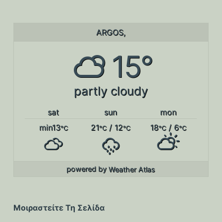
ARGOS,
15°
partly cloudy
sat
sun
mon
min13
21
/ 12
18
/ 6
°C
°C
°C
°C
°C
powered by
Weather Atlas
Μοιραστείτε Τη Σελίδα