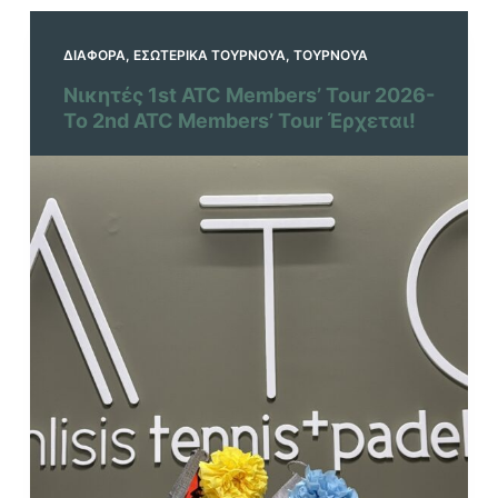
ΔΙΆΦΟΡΑ
,
ΕΣΩΤΕΡΙΚΆ ΤΟΥΡΝΟΥΆ
,
ΤΟΥΡΝΟΥΆ
Νικητές 1st ATC Members’ Tour 2026-
Το 2nd ATC Members’ Tour Έρχεται!