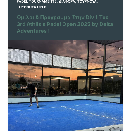
PADEL TOURNAMENTS
,
ΔΙΆΦΟΡΑ
,
ΤΟΥΡΝΟΥΆ
,
ΤΟΥΡΝΟΥΆ OPEN
Όμιλοι & Πρόγραμμα Στην Div 1 Του
3rd Athlisis Padel Open 2025 by Delta
Adventures !