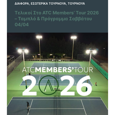
ΔΙΆΦΟΡΑ
,
ΕΣΩΤΕΡΙΚΆ ΤΟΥΡΝΟΥΆ
,
ΤΟΥΡΝΟΥΆ
Τελικοί Στο ATC Members’ Tour 2026
– Ταμπλό & Πρόγραμμα Σαββάτου
04/04