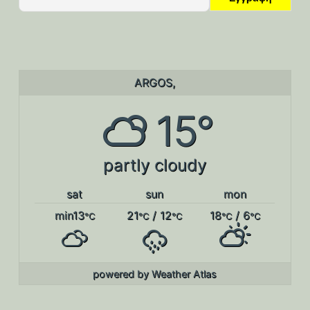
ARGOS,
15°
partly cloudy
sat
sun
mon
min13
21
/ 12
18
/ 6
°C
°C
°C
°C
°C
powered by
Weather Atlas