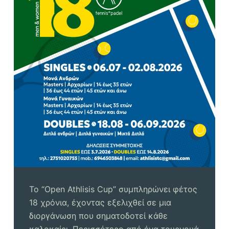
ό
μ
ε
ν
ο
Το “Open Athlisis Cup” συμπληρώνει φέτος
18 χρόνια, έχοντας εξελιχθεί σε μια
διοργάνωση που σηματοδοτεί κάθε