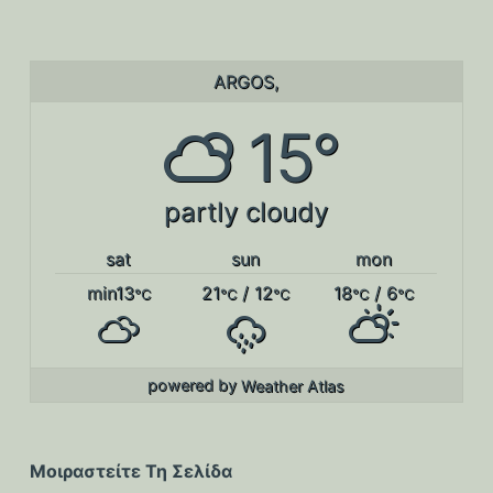
ARGOS,
15°
partly cloudy
sat
sun
mon
min13
21
/ 12
18
/ 6
°C
°C
°C
°C
°C
powered by
Weather Atlas
Μοιραστείτε Τη Σελίδα