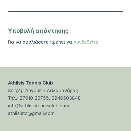
Υποβολή απάντησης
Για να σχολιάσετε πρέπει να
συνδεθείτε
.
Athlisis Tennis Club
3ο χλμ Άργους - Δαλαμανάρας
Τηλ.: 27510 20755, 6946503848
info@athlisistennisclub.com
athlisistc@gmail.com