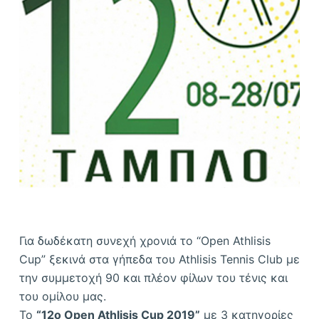
ό
μ
ε
ν
ο
Για δωδέκατη συνεχή χρονιά το “Open Athlisis
Cup” ξεκινά στα γήπεδα του Athlisis Tennis Club με
την συμμετοχή 90 και πλέον φίλων του τένις και
του ομίλου μας.
Το
“12o Open Athlisis Cup 2019”
με 3 κατηγορίες