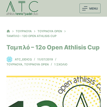
Μ
MENU
ε
τ
ά
β
ΑΡΧΙΚΉ
ΤΟΥΡΝΟΥΆ
ΤΟΥΡΝΟΥΆ OPEN
ΣΕΛΊΔΑ
α
ΤΑΜΠΛΌ – 12O OPEN ATHLISIS CUP
σ
Ταμπλό – 12o Open Athlisis Cup
η
σ
ATC_EIDICQ
11/07/2019
τ
ΤΟΥΡΝΟΥΆ
,
ΤΟΥΡΝΟΥΆ OPEN
1 ΣΧΌΛΙΟ
ο
π
ε
ρ
ι
ε
χ