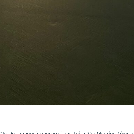
 Club θα παραμείνει κλειστό την Τρίτη 25η Μαρτίου λόγω 