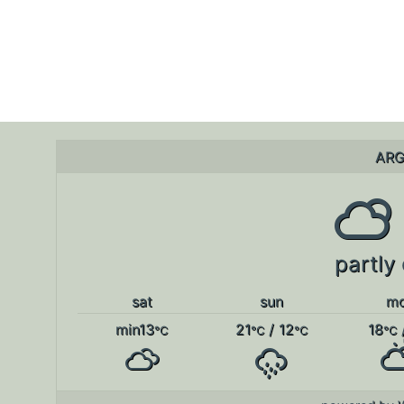
ARG
partly
sat
sun
m
min13
21
/ 12
18
°C
°C
°C
°C