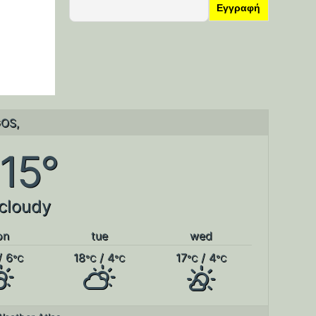
OS,
15°
 cloudy
on
tue
wed
/ 6
18
/ 4
17
/ 4
°C
°C
°C
°C
°C