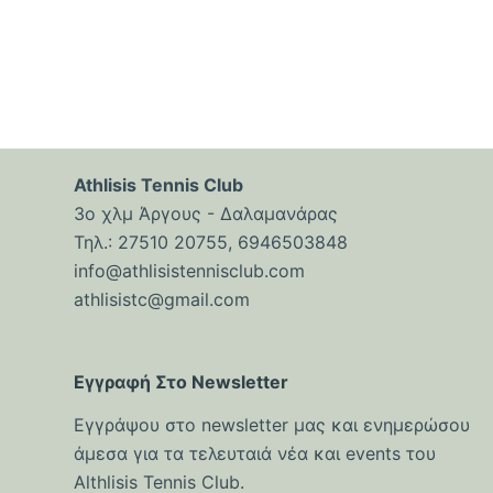
Athlisis Tennis Club
3ο χλμ Άργους - Δαλαμανάρας
Τηλ.: 27510 20755, 6946503848
info@athlisistennisclub.com
athlisistc@gmail.com
Εγγραφή Στο Newsletter
Εγγράψου στο newsletter μας και ενημερώσου
άμεσα για τα τελευταιά νέα και events του
Althlisis Tennis Club.