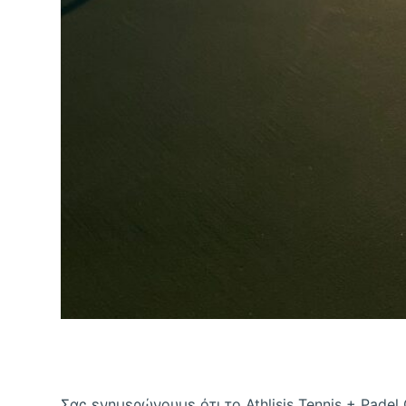
Σας ενημερώνουμε ότι το Athlisis Tennis + Padel