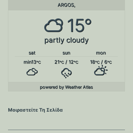
ARGOS,
15°
partly cloudy
sat
sun
mon
min13
21
/ 12
18
/ 6
°C
°C
°C
°C
°C
powered by
Weather Atlas
Μοιραστείτε Τη Σελίδα