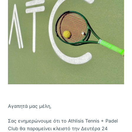
ό
μ
ε
ν
ο
Αγαπητά μας μέλη,
Σας ενημερώνουμε ότι το Athlisis Tennis + Padel
Club θα παραμείνει κλειστό την Δευτέρα 24