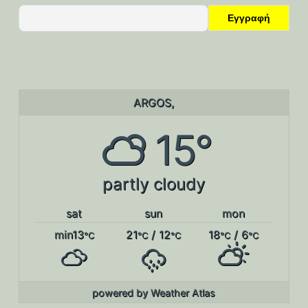
ARGOS,
15°
partly cloudy
sat
sun
mon
min13
21
/ 12
18
/ 6
°C
°C
°C
°C
°C
powered by
Weather Atlas