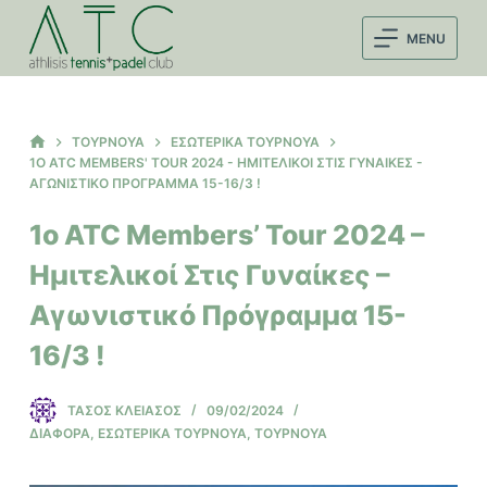
Μ
MENU
ε
τ
ά
β
ΑΡΧΙΚΉ
ΤΟΥΡΝΟΥΆ
ΕΣΩΤΕΡΙΚΆ ΤΟΥΡΝΟΥΆ
ΣΕΛΊΔΑ
1Ο ATC MEMBERS' TOUR 2024 - ΗΜΙΤΕΛΙΚΟΊ ΣΤΙΣ ΓΥΝΑΊΚΕΣ -
α
ΑΓΩΝΙΣΤΙΚΌ ΠΡΌΓΡΑΜΜΑ 15-16/3 !
σ
η
1ο ATC Members’ Tour 2024 –
σ
Ημιτελικοί Στις Γυναίκες –
τ
ο
Αγωνιστικό Πρόγραμμα 15-
π
16/3 !
ε
ρ
ΤΆΣΟΣ ΚΛΕΙΆΣΟΣ
09/02/2024
ι
ΔΙΆΦΟΡΑ
,
ΕΣΩΤΕΡΙΚΆ ΤΟΥΡΝΟΥΆ
,
ΤΟΥΡΝΟΥΆ
ε
χ