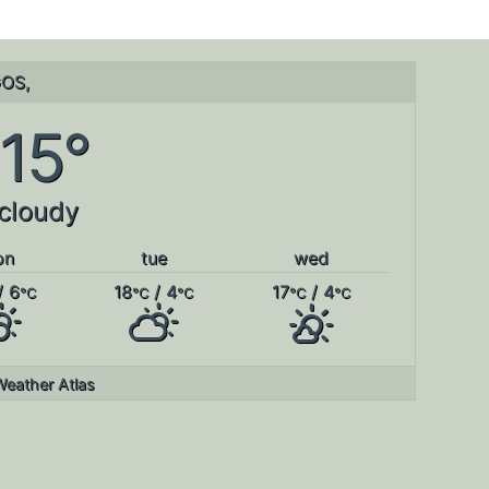
OS,
15°
 cloudy
on
tue
wed
/ 6
18
/ 4
17
/ 4
°C
°C
°C
°C
°C
Weather Atlas