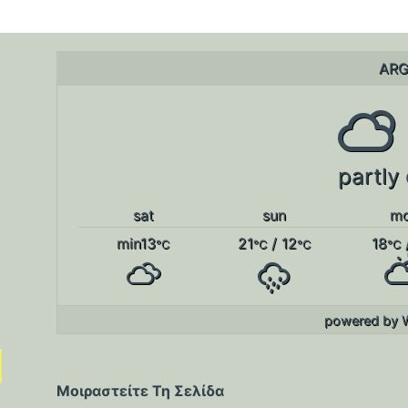
ARG
partly
sat
sun
m
min13
21
/ 12
18
°C
°C
°C
°C
powered by
Μοιραστείτε Τη Σελίδα