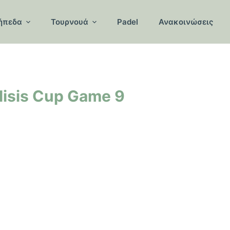
ήπεδα
Τουρνουά
Padel
Ανακοινώσεις
isis Cup Game 9