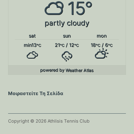
15°
partly cloudy
sat
sun
mon
min13
21
/ 12
18
/ 6
°C
°C
°C
°C
°C
powered by
Weather Atlas
Μοιραστείτε Τη Σελίδα
Copyright © 2026 Athlisis Tennis Club