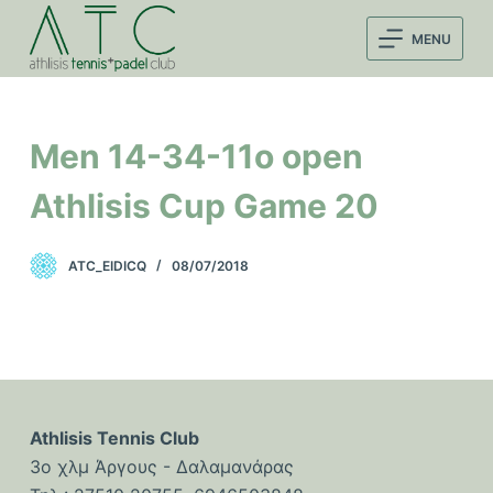
Μ
MENU
ε
τ
ά
β
Men 14-34-11o open
α
σ
Athlisis Cup Game 20
η
σ
ATC_EIDICQ
08/07/2018
τ
ο
π
ε
ρ
ι
Athlisis Tennis Club
ε
3ο χλμ Άργους - Δαλαμανάρας
χ