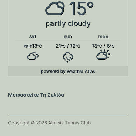
15°
partly cloudy
sat
sun
mon
min13
21
/ 12
18
/ 6
°C
°C
°C
°C
°C
powered by
Weather Atlas
Μοιραστείτε Τη Σελίδα
Copyright © 2026 Athlisis Tennis Club