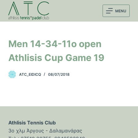
Μ
MENU
ε
τ
ά
β
Men 14-34-11o open
α
σ
Athlisis Cup Game 19
η
σ
ATC_EIDICQ
08/07/2018
τ
ο
π
ε
ρ
ι
Athlisis Tennis Club
ε
3ο χλμ Άργους - Δαλαμανάρας
χ