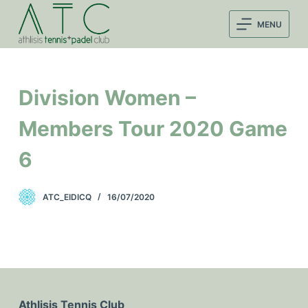
Μ
MENU
ε
τ
ά
β
Division Women –
α
σ
Members Tour 2020 Game
η
6
σ
τ
ο
ATC_EIDICQ
16/07/2020
π
ε
ρ
ι
ε
χ
Athlisis Tennis Club