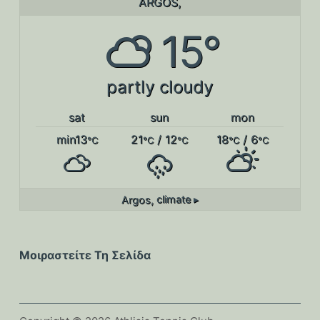
ARGOS,
15°
partly cloudy
sat
sun
mon
min13
21
/ 12
18
/ 6
°C
°C
°C
°C
°C
Argos,
climate ▸
Μοιραστείτε Τη Σελίδα