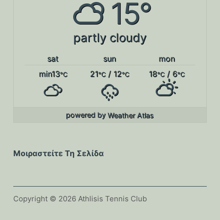
15°
partly cloudy
sat
sun
mon
min13
21
/ 12
18
/ 6
°C
°C
°C
°C
°C
powered by
Weather Atlas
Μοιραστείτε Τη Σελίδα
Copyright © 2026 Athlisis Tennis Club