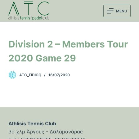
Μ
MENU
ε
τ
ά
β
Division 2 – Members Tour
α
σ
2020 Game 29
η
σ
ATC_EIDICQ
16/07/2020
τ
ο
π
ε
ρ
ι
Athlisis Tennis Club
ε
3ο χλμ Άργους - Δαλαμανάρας
χ