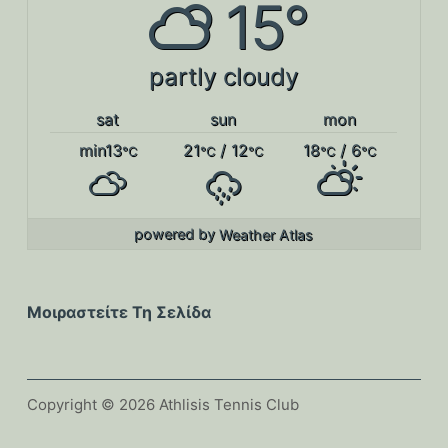
15°
partly cloudy
sat
sun
mon
min13
21
/ 12
18
/ 6
°C
°C
°C
°C
°C
powered by
Weather Atlas
Μοιραστείτε Τη Σελίδα
Copyright © 2026 Athlisis Tennis Club