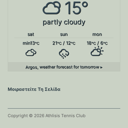
15°
partly cloudy
sat
sun
mon
min13
21
/ 12
18
/ 6
°C
°C
°C
°C
°C
Argos,
weather forecast for tomorrow ▸
Μοιραστείτε Τη Σελίδα
Copyright © 2026 Athlisis Tennis Club