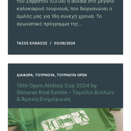
του Σαββάτου (03.08) η αυλαία στο μεγάλο
καλοκαιρινό τουρνουά, που διοργανώνει ο
όμιλός μας για 16η συνεχή χρονιά. Το
αγωνιστικό πρόγραμμα της…
ΤΆΣΟΣ ΚΛΕΙΆΣΟΣ
03/08/2024
ΔΙΆΦΟΡΑ
,
ΤΟΥΡΝΟΥΆ
,
ΤΟΥΡΝΟΥΆ OPEN
16th Open Athlisis Cup 2024 by
Skouras Real Estate – Ταμπλό Διπλών
& Άμεση Ενημέρωση