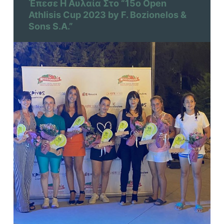
Έπεσε Η Αυλαία Στο “15ο Open
Athlisis Cup 2023 by F. Bozionelos &
Sons S.A.”