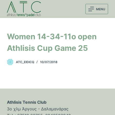
Μ
MENU
ε
τ
ά
β
Women 14-34-11o open
α
σ
Athlisis Cup Game 25
η
σ
ATC_EIDICQ
10/07/2018
τ
ο
π
ε
ρ
ι
Athlisis Tennis Club
ε
3ο χλμ Άργους - Δαλαμανάρας
χ