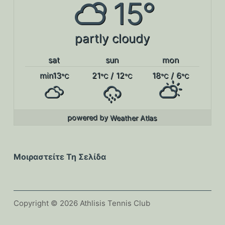
15°
partly cloudy
sat
sun
mon
min13
21
/ 12
18
/ 6
°C
°C
°C
°C
°C
powered by
Weather Atlas
Μοιραστείτε Τη Σελίδα
Copyright © 2026 Athlisis Tennis Club