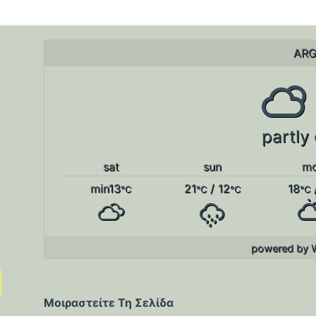
ARG
partly
sat
sun
m
min13
21
/ 12
18
°C
°C
°C
°C
powered by
Μοιραστείτε Τη Σελίδα