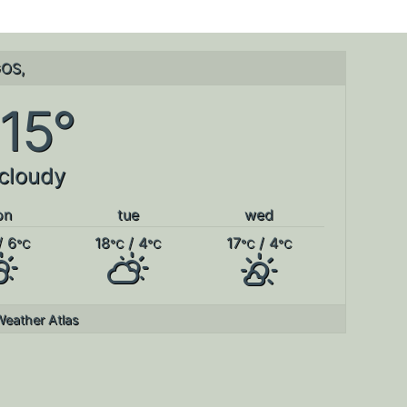
OS,
15°
 cloudy
on
tue
wed
/ 6
18
/ 4
17
/ 4
°C
°C
°C
°C
°C
Weather Atlas