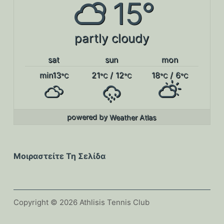
15°
partly cloudy
sat
sun
mon
min13
21
/ 12
18
/ 6
°C
°C
°C
°C
°C
powered by
Weather Atlas
Μοιραστείτε Τη Σελίδα
Copyright © 2026 Athlisis Tennis Club