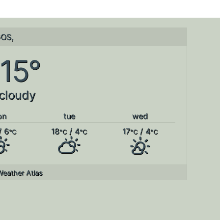
OS,
15°
 cloudy
on
tue
wed
/ 6
18
/ 4
17
/ 4
°C
°C
°C
°C
°C
Weather Atlas