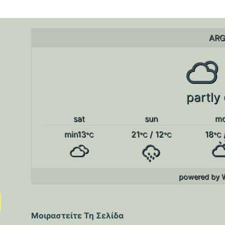
ARG
partly
sat
sun
m
min13
21
/ 12
18
°C
°C
°C
°C
powered by
Μοιραστείτε Τη Σελίδα