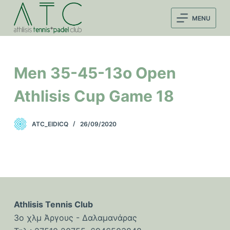
Μ
MENU
ε
τ
ά
β
Men 35-45-13o Open
α
σ
Athlisis Cup Game 18
η
σ
ATC_EIDICQ
26/09/2020
τ
ο
π
ε
ρ
ι
Athlisis Tennis Club
ε
3ο χλμ Άργους - Δαλαμανάρας
χ