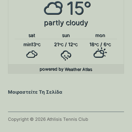
15°
partly cloudy
sat
sun
mon
min13
21
/ 12
18
/ 6
°C
°C
°C
°C
°C
powered by
Weather Atlas
Μοιραστείτε Τη Σελίδα
Copyright © 2026 Athlisis Tennis Club