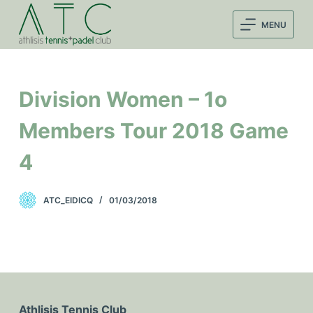
Μ
MENU
ε
τ
ά
β
Division Women – 1o
α
σ
Members Tour 2018 Game
η
4
σ
τ
ο
ATC_EIDICQ
01/03/2018
π
ε
ρ
ι
ε
χ
Athlisis Tennis Club