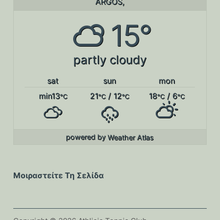
ARGOS,
15°
partly cloudy
sat
sun
mon
min13
21
/ 12
18
/ 6
°C
°C
°C
°C
°C
powered by
Weather Atlas
Μοιραστείτε Τη Σελίδα