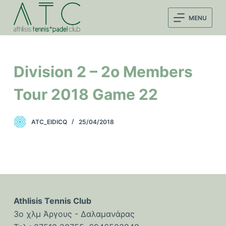
Μ
MENU
ε
τ
ά
β
Division 2 – 2o Members
α
σ
Tour 2018 Game 22
η
σ
ATC_EIDICQ
25/04/2018
τ
ο
π
ε
ρ
ι
Athlisis Tennis Club
ε
3ο χλμ Άργους - Δαλαμανάρας
χ