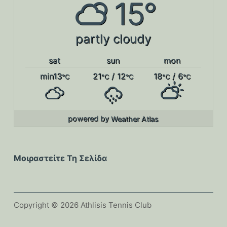
15°
partly cloudy
sat
sun
mon
min13
21
/ 12
18
/ 6
°C
°C
°C
°C
°C
powered by
Weather Atlas
Μοιραστείτε Τη Σελίδα
Copyright © 2026 Athlisis Tennis Club