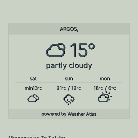
ARGOS,
15°
partly cloudy
sat
sun
mon
min13
21
/ 12
18
/ 6
°C
°C
°C
°C
°C
powered by
Weather Atlas
Μοιραστείτε Τη Σελίδα