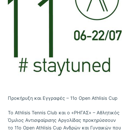
ό
μ
ε
ν
ο
Προκήρυξη και Εγγραφές – 11ο Open Athlisis Cup
Το Athlisis Tennis Club και ο «ΡΗΓΑΣ» – Αθλητικός
Όμιλος Αντισφαίρισης Αργολίδας προκηρύσσουν
το 11ο Open Athlisis Cup Ανδρών και Γυναικών που