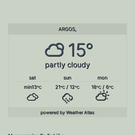
ARGOS,
15°
partly cloudy
sat
sun
mon
min13
21
/ 12
18
/ 6
°C
°C
°C
°C
°C
powered by
Weather Atlas