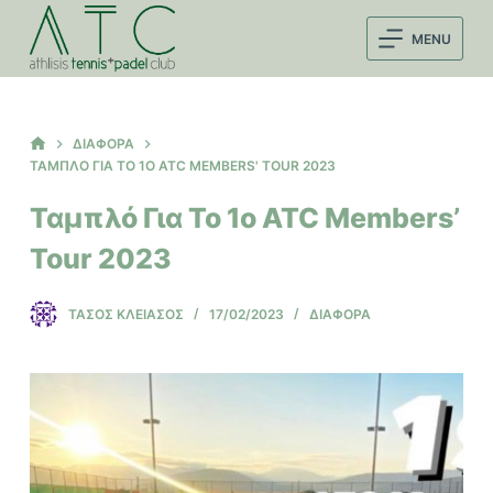
Μ
MENU
ε
τ
ά
β
ΑΡΧΙΚΉ
ΔΙΆΦΟΡΑ
ΣΕΛΊΔΑ
α
ΤΑΜΠΛΌ ΓΙΑ ΤΟ 1Ο ATC MEMBERS' TOUR 2023
σ
Ταμπλό Για Το 1ο ATC Members’
η
Tour 2023
σ
τ
ο
ΤΆΣΟΣ ΚΛΕΙΆΣΟΣ
17/02/2023
ΔΙΆΦΟΡΑ
π
ε
ρ
ι
ε
χ