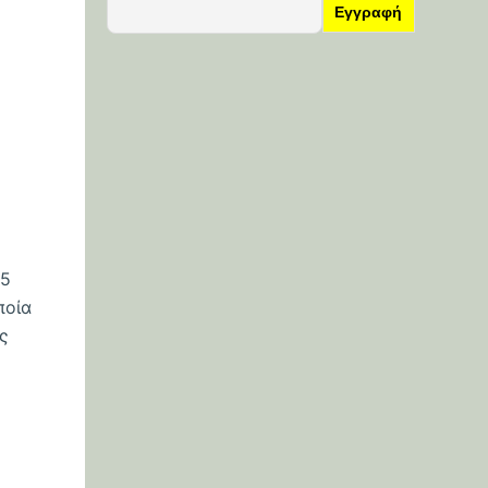
25
ποία
υς