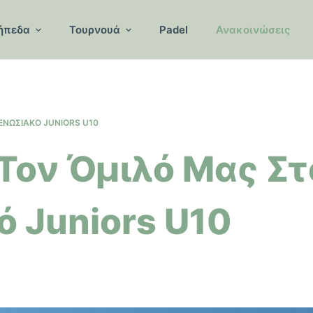
ήπεδα
Τουρνουά
Padel
Ανακοινώσεις
 ΕΝΩΣΙΑΚΌ JUNIORS U10
 Τον Όμιλό Μας Στ
 Juniors U10