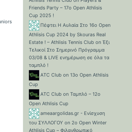
Athlisis Tennis Club
on
Players &
Friends Party – 17ο Open Athlisis
Cup 2025 !
niors
Πέφτει Η Αυλαία Στο 16ο Open
Athlisis Cup 2024 by Skouras Real
Estate ! – Athlisis Tennis Club
on
Έξι
Τελικοί Στο Σημερινό Πρόγραμμα
03/08 & LIVE ενημέρωση σε όλα τα
ταμπλό !
ATC Club
on
13ο Open Athlisis
Cup
ATC Club
on
Ταμπλό – 12o
Open Athlisis Cup
ameaargolidas.gr - Eνίσχυση
του ΣΥΛΛΟΓΟΥ
on
2ο Open Winter
Athlisis Cup – Φιλανθρωπικό